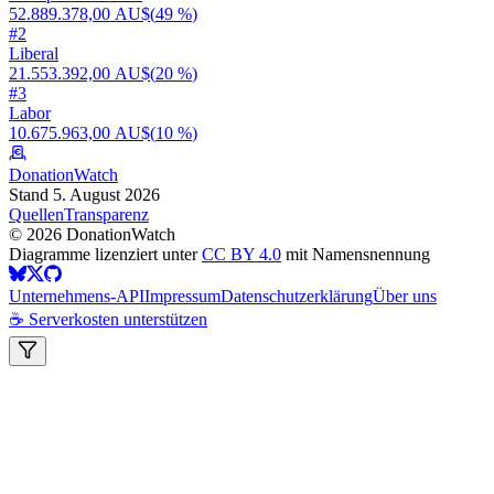
52.889.378,00 AU$
(
49 %
)
#
2
Liberal
21.553.392,00 AU$
(
20 %
)
#
3
Labor
10.675.963,00 AU$
(
10 %
)
DonationWatch
Stand 5. August 2026
Quellen
Transparenz
©
2026
DonationWatch
Diagramme lizenziert unter
CC BY 4.0
mit Namensnennung
Unternehmens-API
Impressum
Datenschutzerklärung
Über uns
☕ Serverkosten unterstützen