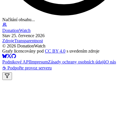
Načítání obsahu...
DonationWatch
Stav 25. července 2026
Zdroje
Transparentnost
©
2026
DonationWatch
Grafy licencovány pod
CC BY 4.0
s uvedením zdroje
Podnikové API
Impresum
Zásady ochrany osobních údajů
O nás
☕ Podpořte provoz serveru