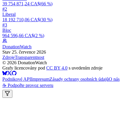
39 754 871,24 CA$
(
66 %
)
#
2
Liberal
18 192 710,06 CA$
(
30 %
)
#
3
Bloc
964 596,66 CA$
(
2 %
)
DonationWatch
Stav 25. července 2026
Zdroje
Transparentnost
©
2026
DonationWatch
Grafy licencovány pod
CC BY 4.0
s uvedením zdroje
Podnikové API
Impresum
Zásady ochrany osobních údajů
O nás
☕ Podpořte provoz serveru